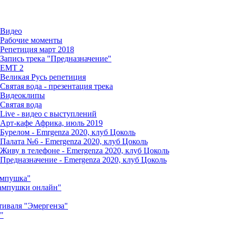
Видео
Рабочие моменты
Репетиция март 2018
Запись трека "Предназначение"
EMT 2
Великая Русь репетиция
Святая вода - презентация трека
Видеоклипы
Святая вода
Live - видео с выступлений
Арт-кафе Африка, июль 2019
Бурелом - Emrgenza 2020, клуб Цоколь
Палата №6 - Emergenza 2020, клуб Цоколь
Живу в телефоне - Emergenza 2020, клуб Цоколь
Предназначение - Emergenza 2020, клуб Цоколь
Лампушка"
Лампушки онлайн"
тиваля "Эмергенза"
"