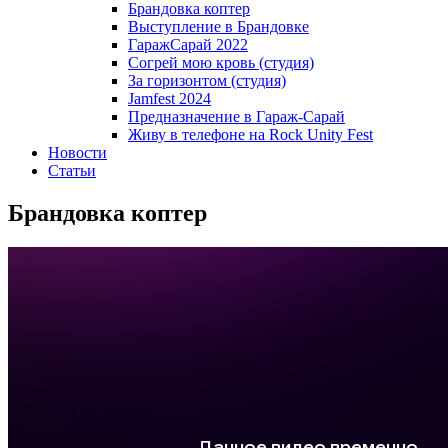
Брандовка коптер
Выступление в Брандовке
ГаражСарай 2022
Согрей мою кровь (студия)
За горизонтом (студия)
Jamfest 2024
Предназначение в Гараж-Сарай
Живу в телефоне на Rock Unity Fest
Новости
Статьи
Брандовка коптер