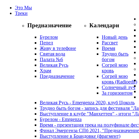
Это Мы
Треки
Предназначение
Календари
Бурелом
Новый день
Пепел
Рассвет
Живу в телефоне
Время
Святая вода
Трудно быть
Палата №6
богом
Великая Русь
Согрей мою
Храм
кровь
Предназначение
Согрей мою
кровь (Radioedit)
Солнечный луч
За горизонтом
Великая Русь - Emergenza 2020, клуб Цоколь
Трудно быть богом - запись для фестиваля "
Выступление в клубе "Манхеттен" - итоги "
Бурелом - Emrgenza
Время - презентация трека на полуфинале фес
Финал Эмергенза СПб 2021, "Предназначение
Выступление в Брандовке (фрагмент)